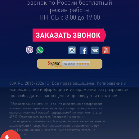
звонок по России бесплатный
режим работы
ПН-СБ с 8.00 до 19.00
ЗАКАЗАТЬ ЗВОНОК
08K.RU 2015-2026 (С) Все права защищены. Копирование и
использование информации и изображений без разрешения
правообладателя запрещено и преследуется по закону
“Обращаем ваше внимание на то, что информация о товаре носит
исключительно справочный характер и ни при каких условиях не
является публичной офертой, определяемой положениями Статьи
437 (2) Гражданского кодекса Российской Федерации.
Производитель оставляет за собой право изменять комплектацию и
характеристики товара без предварительного уведомления, при
этом функциональные и качественные показатели товара не
{ignore}
ухудшаются.”