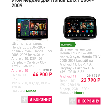
2009
Штатная магнитола
НОВИНКА
Honda Edix 2004-2009
Штатная магнитола
правый руль, Honda FR-V
Honda Edix 2004-2009
2005-2009 (левый) на
правый руль, Honda FR-V
Android 10, DSP, 4G,
2005-2009 (левый) на
Carplay - Cardrox CD-
Android 11, DSP, 4G,
4791-13-8-128
Carplay - Cardrox CD-
58 370
Р
Android 10
4791-TS10-2-32
44 900 Р
Экран 13"
29 627
Р
Android 11
IPS
22 790 Р
Экран 10"
1920х1200, 8 ядер, 8Gb +
IPS 1280x720,
128Gb
8 ядер, 2Gb + 32Gb
Наличие
Много
Наличие
Много
В КОРЗИНУ
В КОРЗИНУ