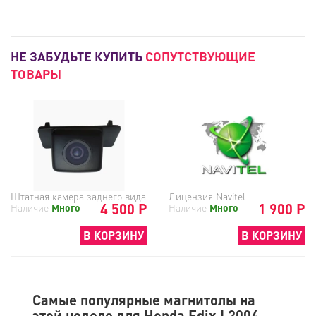
НЕ ЗАБУДЬТЕ КУПИТЬ
СОПУТСТВУЮЩИЕ
ТОВАРЫ
Штатная камера заднего вида
Лицензия Navitel
4 500 Р
1 900 Р
Наличие
Много
Наличие
Много
В КОРЗИНУ
В КОРЗИНУ
Самые популярные магнитолы на
этой неделе для
Honda
Edix I 2004-