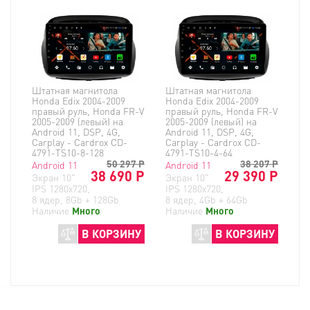
Штатная магнитола
Штатная магнитола
Honda Edix 2004-2009
Honda Edix 2004-2009
правый руль, Honda FR-V
правый руль, Honda FR-V
2005-2009 (левый) на
2005-2009 (левый) на
Android 11, DSP, 4G,
Android 11, DSP, 4G,
Carplay - Cardrox CD-
Carplay - Cardrox CD-
4791-TS10-8-128
4791-TS10-4-64
50 297
Р
38 207
Р
Android 11
Android 11
38 690 Р
29 390 Р
Экран 10"
Экран 10"
IPS 1280x720,
IPS 1280x720,
8 ядер, 8Gb + 128Gb
8 ядер, 4Gb + 64Gb
Наличие
Много
Наличие
Много
В КОРЗИНУ
В КОРЗИНУ