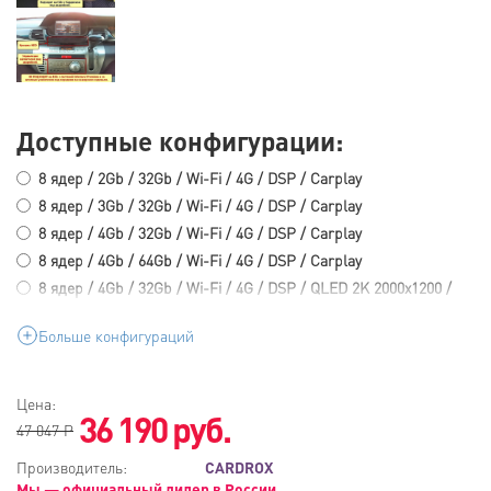
Доступные конфигурации:
8 ядер / 2Gb / 32Gb / Wi-Fi / 4G / DSP / Carplay
8 ядер / 3Gb / 32Gb / Wi-Fi / 4G / DSP / Carplay
8 ядер / 4Gb / 32Gb / Wi-Fi / 4G / DSP / Carplay
8 ядер / 4Gb / 64Gb / Wi-Fi / 4G / DSP / Carplay
8 ядер / 4Gb / 32Gb / Wi-Fi / 4G / DSP / QLED 2K 2000x1200 /
Carplay
Больше конфигураций
8 ядер / 4Gb / 64Gb / Wi-Fi / 4G / DSP / QLED 2K 2000x1200 /
Carplay
8 ядер / 6Gb / 128Gb / Wi-Fi / 4G / DSP / Carplay / Optic
Цена:
8 ядер / 6Gb / 128Gb / Wi-Fi / 4G / DSP / QLED 2K 2000x1200 /
36 190
руб.
47 047 Р
Carplay / Optic
8 ядер / 8Gb / 128Gb / Wi-Fi / 4G / DSP / Carplay / Optic
Производитель:
CARDROX
Мы — официальный дилер в России
8 ядер / 8Gb / 128Gb / Wi-Fi / 4G / DSP / QLED 2K 2000x1200 /