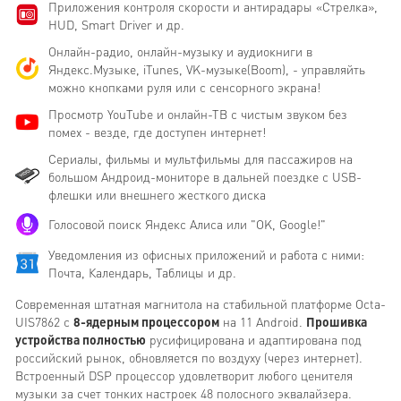
Приложения контроля скорости и антирадары «Стрелка»,
HUD, Smart Driver и др.
Онлайн-радио, онлайн-музыку и аудиокниги в
Яндекс.Музыке, iTunes, VK-музыке(Boom), - управляйть
можно кнопками руля или с сенсорного экрана!
Просмотр YouTube и онлайн-ТВ с чистым звуком без
помех - везде, где доступен интернет!
Сериалы, фильмы и мультфильмы для пассажиров на
большом Андроид-мониторе в дальней поездке с USB-
флешки или внешнего жесткого диска
Голосовой поиск Яндекс Алиса или "OK, Google!"
Уведомления из офисных приложений и работа с ними:
Почта, Календарь, Таблицы и др.
Современная штатная магнитола на стабильной платформе Octa-
UIS7862 с
8-ядерным процессором
на 11 Android.
Прошивка
устройства полностью
русифицирована и адаптирована под
российский рынок, обновляется по воздуху (через интернет).
Встроенный DSP процессор удовлетворит любого ценителя
музыки за счет тонких настроек 48 полосного эквалайзера.