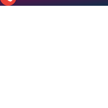
ИНТЕРНЕТ
ОФИЦИАЛЬНЫЙ
МАГАЗИН
ДИЛЕР
ГЛАВНАЯ
ЯНДЕКС.АВТО
КАТАЛОГ ТОВАРОВ
FARCAR
БЛОГ
ROXIMO
НОВОСТИ
CARDROX
ОПЛАТА
VOMI
ДОСТАВКА
REDPOWER
ГАРАНТИИ
DAYSTAR
КОНТАКТЫ
CARMEDIA
ОТЗЫВЫ
NEWSMY
АКЦИОННЫЕ ТОВАРЫ
MYDEAN
ВОЗВРАТ ТОВАРА
УСТАНОВКА
ПОЛИТИКА