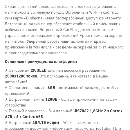
Экран с отличной яркостью позволит с легкостью управлять
магнитолой в солнечную погоду. Встроенный Wi-Fi и слот под
сим карту 4G обеспечивает бесперебойный доступ к интернету.
Встроенный радио тюнер обеспечит стабильный прием ваших
любимых каналов. Встроенный CarPlay делает возможным
управление и отображение приложений Apple прямо на экране
магнитолы. Уверенная работа навигационных и других
приложений (в том числе - разделение экрана) за счет мощного
и производительного процессора.
Основные преимущества платформы:
⚡ Сенсорный
2K QLED
дисплей высокого разрешения,
2000х1200 точек
. Это полноценный кинотеатр в Вашем
автомобиле!
⚡ Оперативная память
6GB
- оптимальный размер для любых
приложений!
⚡ Встроенная память
128GB
- больше приложений на вашем
устройстве!
⚡ Главный процессор - 8-и ядерный
UIS7862 1,8GHz 2 x Cortex
A75 + 6 x Cortex A55
.
⚡ Встроенный
4G/LTE модем
+ Wi-Fi - возможность
отображения дорожной информации, просмотра YouTube, ТВ и