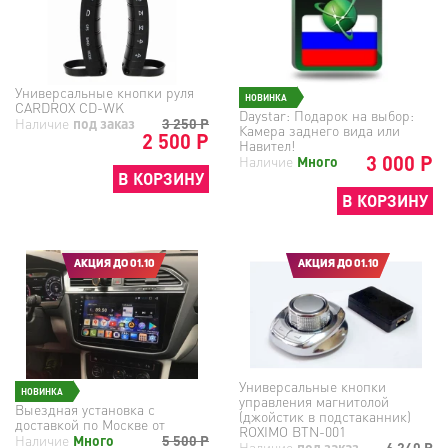
Универсальные кнопки руля
НОВИНКА
CARDROX CD-WK
Daystar: Подарок на выбор:
Наличие
под заказ
3 250
Р
Камера заднего вида или
2 500 Р
Навител!
3 000 Р
Наличие
Много
В КОРЗИНУ
В КОРЗИНУ
АКЦИЯ ДО 01.10
АКЦИЯ ДО 01.10
Универсальные кнопки
НОВИНКА
управления магнитолой
Выездная установка с
(джойстик в подстаканник)
доставкой по Москве от
ROXIMO BTN-001
Наличие
Много
5 500
Р
Наличие
под заказ
6 240
Р