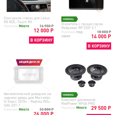
Сенсорное стекло для Lexus
НОВИНКА
RX RDL-Touch RX
Усилитель с процессором
Наличие
Много
16 900
Р
Redpower RP DSP 5.1
12 000 Р
Наличие
под
18 000
Р
14 000 Р
заказ
В КОРЗИНУ
В КОРЗИНУ
АКЦИЯ ДО 01.10
Автоматический доводчик на
НОВИНКА
заднюю дверь для Mercedes
Комплект динамиков
G-Класс 2010+ - Radiola RDL-
RedPower RP6A PRO
SAV-Z01-1
29 500 Р
Наличие
Много
Наличие
Много
33 800
Р
26 000 Р