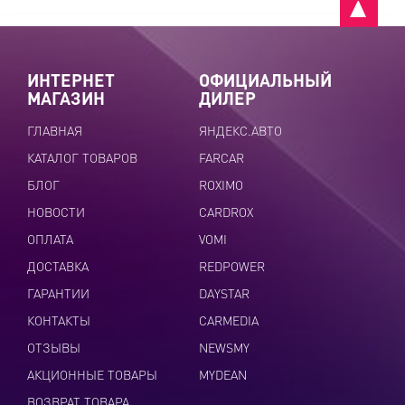
ИНТЕРНЕТ
ОФИЦИАЛЬНЫЙ
МАГАЗИН
ДИЛЕР
ГЛАВНАЯ
ЯНДЕКС.АВТО
КАТАЛОГ ТОВАРОВ
FARCAR
БЛОГ
ROXIMO
НОВОСТИ
CARDROX
ОПЛАТА
VOMI
ДОСТАВКА
REDPOWER
ГАРАНТИИ
DAYSTAR
КОНТАКТЫ
CARMEDIA
ОТЗЫВЫ
NEWSMY
АКЦИОННЫЕ ТОВАРЫ
MYDEAN
ВОЗВРАТ ТОВАРА