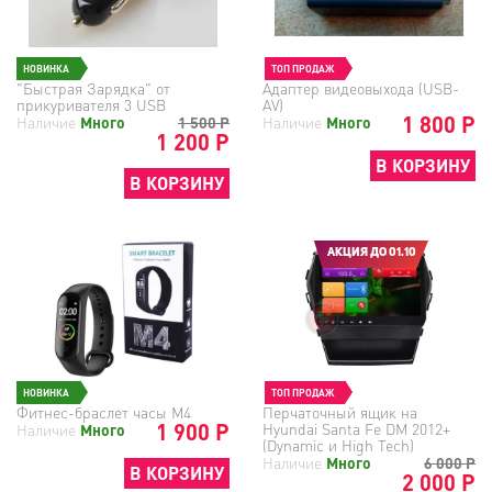
НОВИНКА
ТОП ПРОДАЖ
"Быстрая Зарядка" от
Адаптер видеовыхода (USB-
прикуривателя 3 USB
AV)
1 800 Р
Наличие
Много
1 500
Р
Наличие
Много
1 200 Р
В КОРЗИНУ
В КОРЗИНУ
АКЦИЯ ДО 01.10
НОВИНКА
ТОП ПРОДАЖ
Фитнес-браслет часы М4
Перчаточный ящик на
1 900 Р
Hyundai Santa Fe DM 2012+
Наличие
Много
(Dynamic и High Tech)
Наличие
Много
6 000
Р
В КОРЗИНУ
2 000 Р