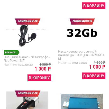
В КОРЗИНУ
АКЦИЯ ДО 01.10
АКЦИЯ ДО 01.10
Расширение встроенной
НОВИНКА
памяти до 32Gb для CARDROX
Внешний выносной микрофон
M
RedPower MF
Наличие
под заказ
1 300
Р
Наличие
под заказ
1 300
Р
1 000 Р
1 000 Р
В КОРЗИНУ
В КОРЗИНУ
АКЦИЯ ДО 01.10