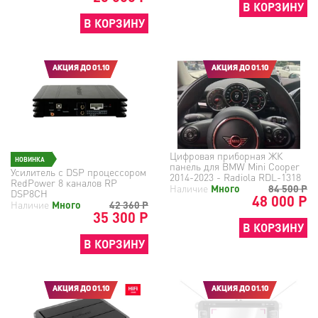
В КОРЗИНУ
В КОРЗИНУ
АКЦИЯ ДО 01.10
АКЦИЯ ДО 01.10
Цифровая приборная ЖК
НОВИНКА
панель для BMW Mini Cooper
Усилитель с DSP процессором
2014-2023 - Radiola RDL-1318
RedPower 8 каналов RP
Наличие
Много
84 500
Р
DSP8CH
48 000 Р
Наличие
Много
42 360
Р
35 300 Р
В КОРЗИНУ
В КОРЗИНУ
АКЦИЯ ДО 01.10
АКЦИЯ ДО 01.10