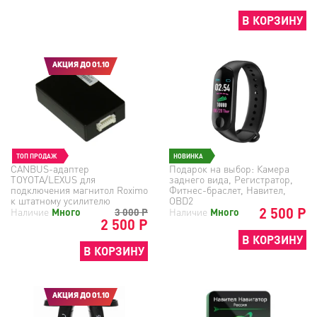
В КОРЗИНУ
АКЦИЯ ДО 01.10
ТОП ПРОДАЖ
НОВИНКА
CANBUS-адаптер
Подарок на выбор: Камера
TOYOTA/LEXUS для
заднего вида, Регистратор,
подключения магнитол Roximo
Фитнес-браслет, Навител,
к штатному усилителю
OBD2
2 500 Р
Наличие
Много
3 000
Р
Наличие
Много
2 500 Р
В КОРЗИНУ
В КОРЗИНУ
АКЦИЯ ДО 01.10