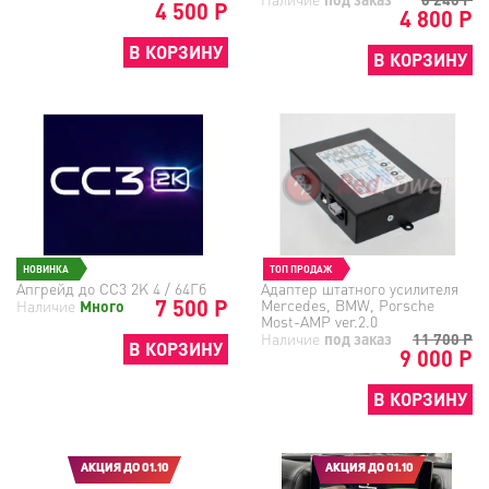
4 500 Р
4 800 Р
В КОРЗИНУ
В КОРЗИНУ
НОВИНКА
ТОП ПРОДАЖ
Апгрейд до СС3 2K 4 / 64Гб
Адаптер штатного усилителя
7 500 Р
Mercedes, BMW, Porsche
Наличие
Много
Most-AMP ver.2.0
Наличие
под заказ
11 700
Р
В КОРЗИНУ
9 000 Р
В КОРЗИНУ
АКЦИЯ ДО 01.10
АКЦИЯ ДО 01.10