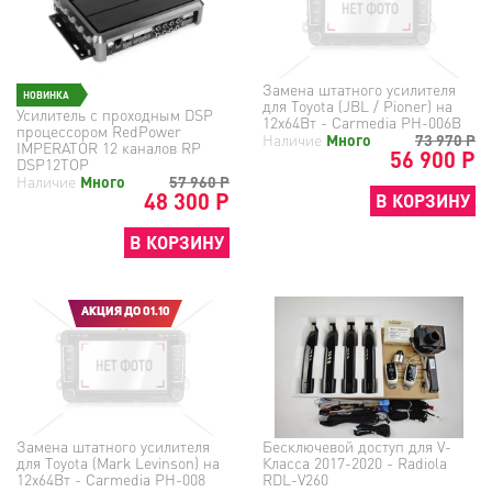
Замена штатного усилителя
НОВИНКА
для Toyota (JBL / Pioner) на
Усилитель с проходным DSP
12х64Вт - Carmedia PH-006B
процессором RedPower
Наличие
Много
73 970
Р
IMPERATOR 12 каналов RP
56 900 Р
DSP12TOP
Наличие
Много
57 960
Р
48 300 Р
В КОРЗИНУ
В КОРЗИНУ
АКЦИЯ ДО 01.10
Замена штатного усилителя
Бесключевой доступ для V-
для Toyota (Mark Levinson) на
Класса 2017-2020 - Radiola
12х64Вт - Carmedia PH-008
RDL-V260