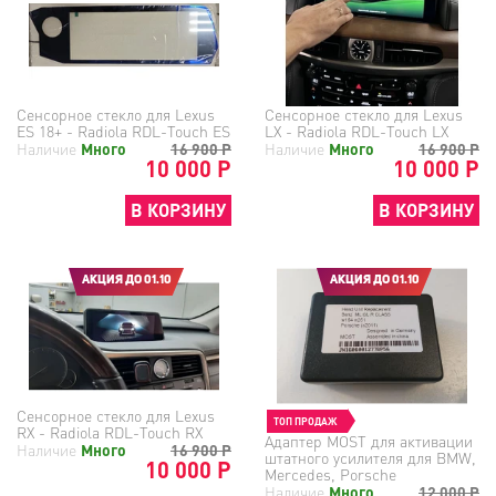
Сенсорное стекло для Lexus
Сенсорное стекло для Lexus
ES 18+ - Radiola RDL-Touch ES
LX - Radiola RDL-Touch LX
Наличие
Много
16 900
Р
Наличие
Много
16 900
Р
10 000 Р
10 000 Р
В КОРЗИНУ
В КОРЗИНУ
АКЦИЯ ДО 01.10
АКЦИЯ ДО 01.10
Сенсорное стекло для Lexus
ТОП ПРОДАЖ
RX - Radiola RDL-Touch RX
Адаптер MOST для активации
Наличие
Много
16 900
Р
штатного усилителя для BMW,
10 000 Р
Mercedes, Porsche
Наличие
Много
12 000
Р