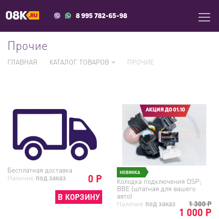
8 995 782-65-98
Прочие
ГЛАВНАЯ
КАТАЛОГ ТОВАРОВ
ПРОЧИЕ
АКЦИЯ ДО 01.10
Бесплатная доставка
НОВИНКА
0 Р
Наличие
под заказ
Колодка подключения DSP;
BBE (штатная для вашего
авто)
В КОРЗИНУ
Наличие
под заказ
1 300
Р
1 000 Р