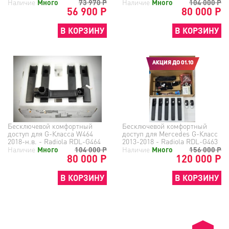
Наличие
Много
73 970
Р
Наличие
Много
104 000
Р
56 900 Р
80 000 Р
В КОРЗИНУ
В КОРЗИНУ
АКЦИЯ ДО 01.10
Бесключевой комфортный
Бесключевой комфортный
доступ для G-Класса W464
доступ для Mercedes G-Класс
2018-н.в. - Radiola RDL-G464
2013-2018 - Radiola RDL-G463
Наличие
Много
104 000
Р
Наличие
Много
156 000
Р
80 000 Р
120 000 Р
В КОРЗИНУ
В КОРЗИНУ