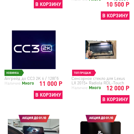
10 500 Р
В КОРЗИНУ
В КОРЗИНУ
НОВИНКА
ТОП ПРОДАЖ
Апгрейд до СС3 2K 6 / 128Гб
Сенсорное стекло для Lexus
11 000 Р
LX 2015+ Radiola RDL-Touch
Наличие
Много
12 000 Р
Наличие
Много
В КОРЗИНУ
В КОРЗИНУ
АКЦИЯ ДО 01.10
АКЦИЯ ДО 01.10