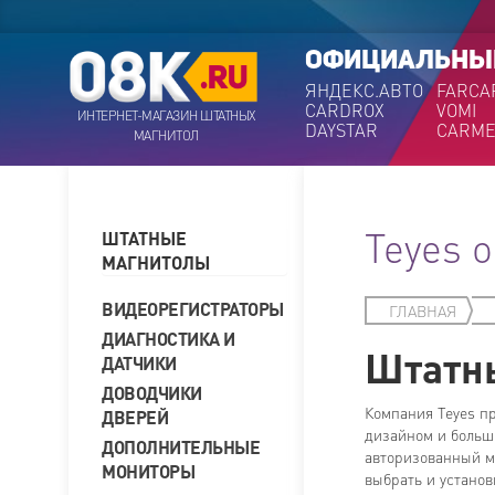
ОФИЦИАЛЬНЫ
ЯНДЕКС.АВТО
FARCA
CARDROX
VOMI
ИНТЕРНЕТ-МАГАЗИН ШТАТНЫХ
DAYSTAR
CARME
МАГНИТОЛ
Teyes 
ШТАТНЫЕ
МАГНИТОЛЫ
ВИДЕОРЕГИСТРАТОРЫ
ГЛАВНАЯ
ДИАГНОСТИКА И
Штатны
ДАТЧИКИ
ДОВОДЧИКИ
Компания Teyes п
ДВЕРЕЙ
дизайном и больш
ДОПОЛНИТЕЛЬНЫЕ
авторизованный м
МОНИТОРЫ
выбрать и устано