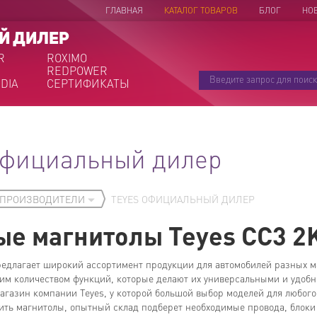
ГЛАВНАЯ
КАТАЛОГ ТОВАРОВ
БЛОГ
НО
Й ДИЛЕР
R
ROXIMO
REDPOWER
DIA
СЕРТИФИКАТЫ
официальный дилер
ПРОИЗВОДИТЕЛИ
TEYES ОФИЦИАЛЬНЫЙ ДИЛЕР
е магнитолы Teyes СС3 2
редлагает широкий ассортимент продукции для автомобилей разных 
им количеством функций, которые делают их универсальными и удобны
агазин компании Teyes, у которой большой выбор моделей для любог
вить магнитолы, опытный склад подберет необходимые провода, блоки