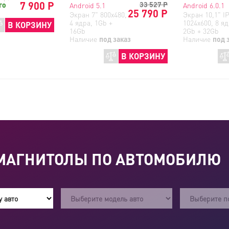
7 900 Р
33 527
Р
го
Android 5.1
Android 6.0.1
25 790 Р
Экран 7" 800x480,
Экран 10,1" I
4 ядра, 1Gb +
1024x600, 8 яд
В КОРЗИНУ
16Gb
2Gb + 32Gb
Наличие
под заказ
Наличие
под 
В КОРЗИНУ
МАГНИТОЛЫ ПО АВТОМОБИЛЮ