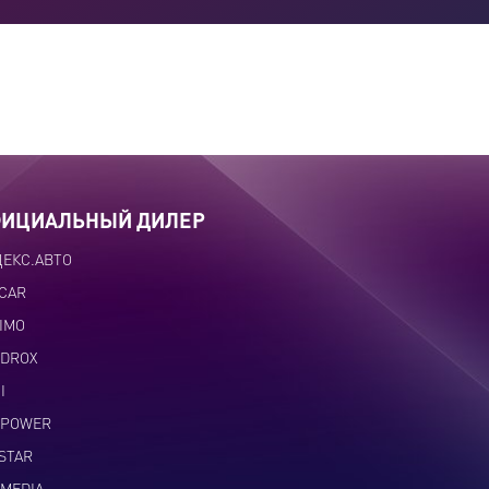
ИЦИАЛЬНЫЙ ДИЛЕР
ЕКС.АВТО
CAR
IMO
DROX
I
DPOWER
STAR
MEDIA