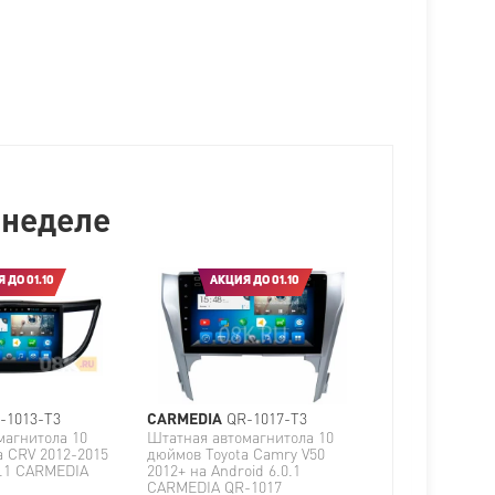
 неделе
 ДО 01.10
АКЦИЯ ДО 01.10
-1013-T3
CARMEDIA
QR-1017-T3
магнитола 10
Штатная автомагнитола 10
 CRV 2012-2015
дюймов Toyota Camry V50
0.1 CARMEDIA
2012+ на Android 6.0.1
CARMEDIA QR-1017