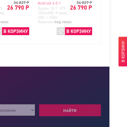
34 827
Р
34 827
Р
Android 6.0.1
26 790 Р
26 790 Р
PS
Экран 10,1" IPS
ер,
1024x600, 8 ядер,
2Gb + 32Gb
заказ
Наличие
под заказ
В КОРЗИНУ
В КОРЗИНУ
В КОРЗИНУ
НАЙТИ