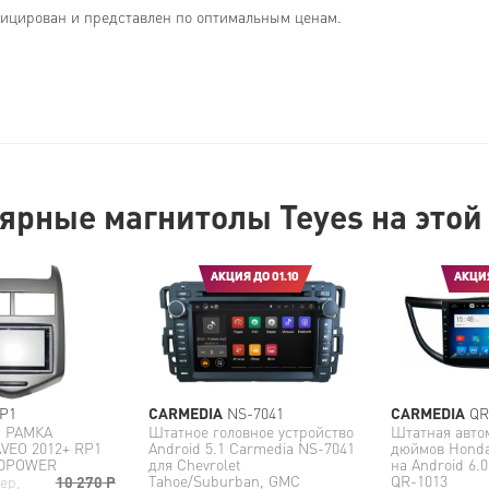
фицирован и представлен по оптимальным ценам.
ярные магнитолы Teyes на этой
АКЦИЯ ДО 01.10
АКЦИЯ
P1
CARMEDIA
NS-7041
CARMEDIA
QR
 РАМКА
Штатное головное устройство
Штатная авто
VEO 2012+ RP1
Android 5.1 Carmedia NS-7041
дюймов Honda
EDPOWER
для Chevrolet
на Android 6.
Tahoe/Suburban, GMC
QR-1013
дер,
10 270
Р